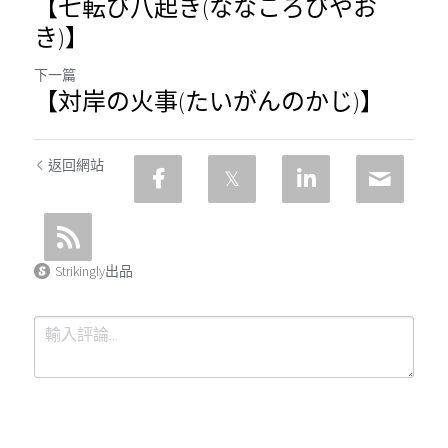
【七転び八起き(ななころびやお
き)】
下一篇
【対岸の火事(たいがんのかじ)】
返回網站
Strikingly出品