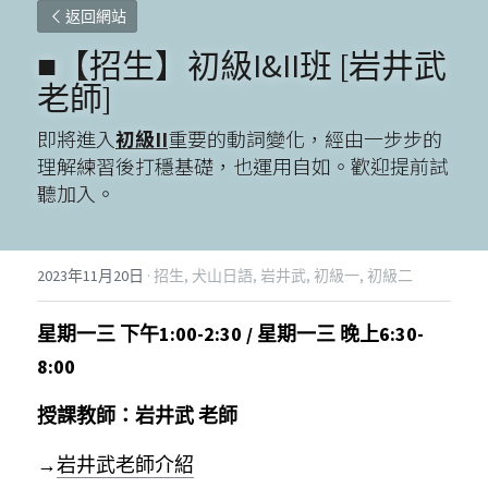
返回網站
■【招生】初級I&II班 [岩井武
老師]
即將進入
初級II
重要的動詞變化，經由一步步的
理解練習後打穩基礎，也運用自如。歡迎提前試
聽加入。
2023年11月20日
·
招生,
犬山日語,
岩井武,
初級一,
初級二
星期一三 下午1:00-2:30 / 星期一三 晚上6:30-
8:00
授課教師：岩井武 老師 
→
岩井武老師介紹