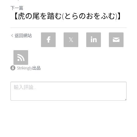
下一篇
【虎の尾を踏む(とらのおをふむ)】
返回網站
Strikingly出品