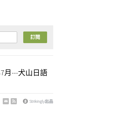
訂閱
7月---犬山日語
Strikingly出品