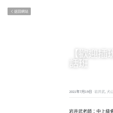
返回網站
【歡迎插班
話班
2021年7月19日
·
岩井武,
犬山
岩井武老師：中上級會話班（