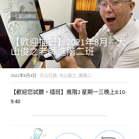
返回網站
【歡迎插班】2021年8月---犬
山俊之老師進階二班
2021年8月4日
·
犬山日語,
犬山俊之,
進階二
【歡迎您試聽・插班】進階2 星期一三晚上8:10-
9:40