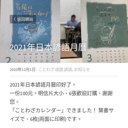
返回網站
2021年日本諺語月曆
2020年12月1日
·
ことわざ 成語 諺語,
お知らせ
2021年日本諺語月曆印好了。
一份100元。明信片大小、6張歡迎訂購、謝謝
您。
「ことわざカレンダー」できました！ 葉書サ
イズで、6枚(両面に印刷)です。