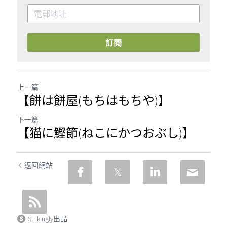
訂閱
上一篇
【餅は餅屋(もちはもちや)】
下一篇
【猫に鰹節(ねこにかつおぶし)】
返回網站
Strikingly出品