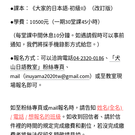
●課本：《大家的日本語-初級II》（改訂版）
●學費：10500元（一期30堂課45小時）
（每堂課中間休息10分鐘。如遇請假時可以事前
通知，我們將採手機錄影方式給您。）
●報名方式：可以洽詢電話
04-2320-0186
、
「犬
山日語教室」粉絲專頁
、
mail（
inuyama2020tw@gmail.com
）或至教室現
場報名即可。
如至粉絲專頁或mail報名時，請告知
姓名(全名) 
/
電話
/
想報名的班級
。如收到回信者、請於信
件裡的時間的規定完成繳費和劃位，若沒完成繳
費者將無法保留名額敬請見諒。