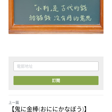
訂閱
上一篇
【鬼に金棒(おににかなぼう)】