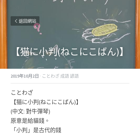
返回網站
【猫に小判(ねこにこばん)】
2019年10月2日
·
ことわざ 成語 諺語
ことわざ
【猫に小判(ねこにこばん)】
(中文: 對牛彈琴)
原意是給貓錢。
「小判」是古代的錢