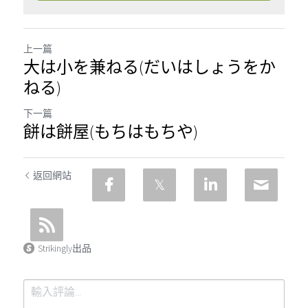
上一篇
大は小を兼ねる(だいはしょうをか
ねる)
下一篇
餅は餅屋(もちはもちや)
返回網站
Strikingly出品