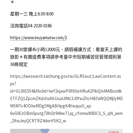
＊
星期一三 晚上6:30-8:00
洽詢電話04-2320-0186
https://www.inuyamatw.com/2
一期30堂課45小時12000元、請假補課方式：看當天上課的
錄影＊有關退費事項請參考臺中市短期補習班管理規則第 
36條規定
https://lawsearch.taichung.gov.tw/GLRSout/LawContent.as
px?
id=GL001554&fbclid=IwY2xjawPIR91leHRuA2FlbQIxMABicmlk
ETFZQ1ZpcmZKdzhaNUJuaUlMc3J0YwZhcHBfaWQQMjIyMD
M5MTc4ODIwMDg5MgABHpgK4Vwqux5_xp-
6vG0EzOBm5putg73ihDr94IiwTLjq_cfomwW83CS_S_qN_aem
_DhaJeyQCRTRZ4donYSK2_w