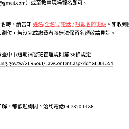
@gmail.com
）或至教室現場報名即可。
報名時，請告知
姓名(全名) /
電話
/
想報名的班級
。如收到
和劃位，若沒完成繳費者將無法保留名額敬請見諒。
考臺中市短期補習班管理規則第
36條規定
chung.gov.tw/GLRSout/LawContent.aspx?id=GL001554
，都歡迎詢問。洽詢電話04-2320-0186