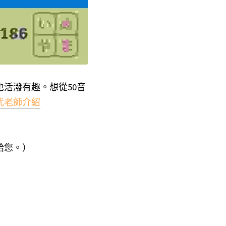
活潑有趣。想從50音
武老師介紹
給您。）