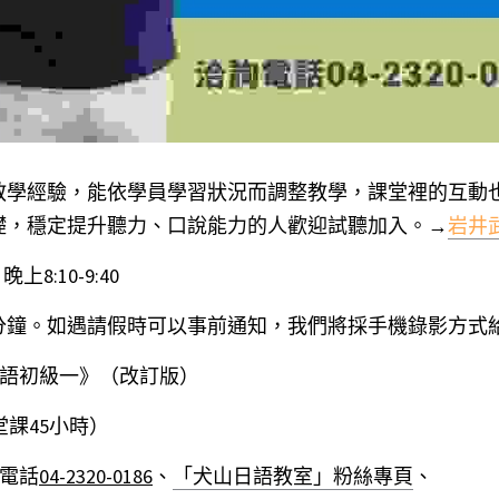
教學經驗，能依學員學習狀況而調整教學，課堂裡的互動也
礎，穩定提升聽力、口說能力的人歡迎試聽加入。
→
岩井
晚上8:10-9:40
0分鐘。如遇請假時可以事前通知，我們將採手機錄影方式
本語初級一》（改訂版）
0堂課45小時）
詢電話
04-2320-0186
、
「犬山日語教室」粉絲專頁
、