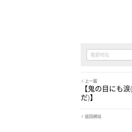
上一篇
【鬼の目にも涙
だ)】
返回網站