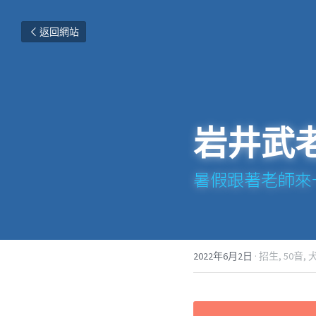
返回網站
岩井武老
暑假跟著老師來
2022年6月2日
·
招生,
50音,