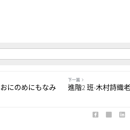
下一篇
(おにのめにもなみ
進階2 班-木村詩織