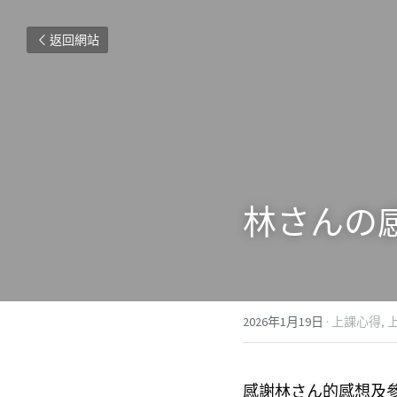
返回網站
林さん
の
2026年1月19日
·
上課心得,
感謝林さん的感想及