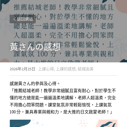
返回網站
黃さんの感想
2026年2月25日
·
上課心得,
上課的感想,
結城由美
感謝黃さん的參與及心得。
「推薦結城老師！教學非常細膩且富有耐心，對於學生不
懂的地方總是能一遍遍溫柔地講解，老師人超溫柔，完全
不用擔心問笨問題。課堂氣氛非常輕鬆愉悅，上課氣氛 
100 分，兼具專業與親和力，是大推的日文啟蒙老師！」