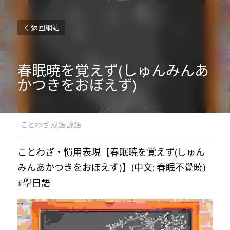
返回網站
春眠暁を覚えず(しゅんみんあ
かつきをおぼえず)
·
ことわざ 成語 諺語
ことわざ・慣用表現【春眠暁を覚えず(しゅん
みんあかつきをおぼえず)】(中文: 春眠不覺曉)  
#學日語