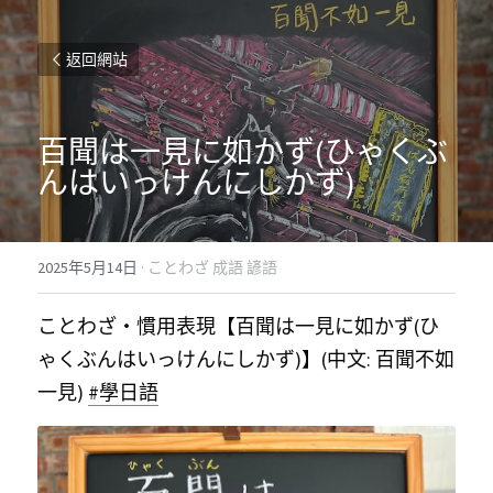
返回網站
百聞は一見に如かず(ひゃくぶ
んはいっけんにしかず)
2025年5月14日
·
ことわざ 成語 諺語
ことわざ・慣用表現【百聞は一見に如かず(ひ
ゃくぶんはいっけんにしかず)】(中文: 百聞不如
一見) 
#學日語