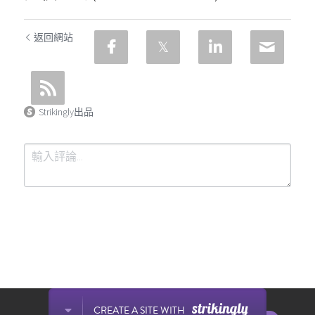
返回網站
Strikingly出品
提交
取消
This website is built with Strikingly.
CREATE A SITE WITH