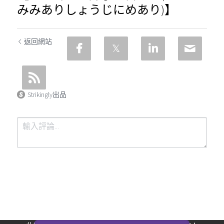
みみありしょうじにめあり)】
返回網站
Strikingly出品
提交
取消