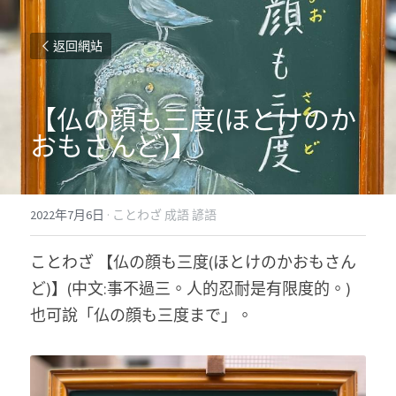
返回網站
【仏の顔も三度(ほとけのか
おもさんど)】
2022年7月6日
·
ことわざ 成語 諺語
ことわざ 【仏の顔も三度(ほとけのかおもさん
ど)】(中文:事不過三。人的忍耐是有限度的。) 
也可說「仏の顔も三度まで」。