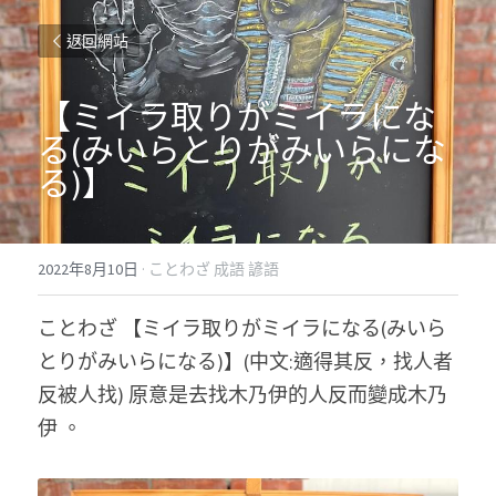
返回網站
【ミイラ取りがミイラにな
る(みいらとりがみいらにな
る)】
2022年8月10日
·
ことわざ 成語 諺語
ことわざ 【ミイラ取りがミイラになる(みいら
とりがみいらになる)】(中文:適得其反，找人者
反被人找) 原意是去找木乃伊的人反而變成木乃
伊 。