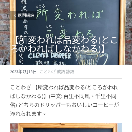
返回網站
【所変われば品変わる(とこ
ろかわればしなかわる)】
2023年7月13日
·
ことわざ 成語 諺語
ことわざ 【所変われば品変わる(ところかわれ
ばしなかわる)】(中文: 百里不同風、千里不同
俗) どちらのドリッパーもおいしいコーヒーが
淹れられます。