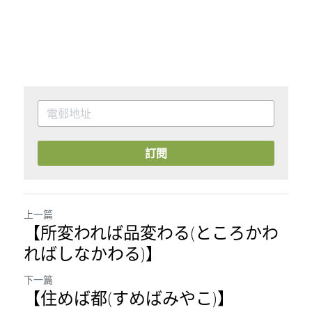
訂閱
上一篇
【所変われば品変わる(ところかわ
ればしなかわる)】
下一篇
【住めば都(すめばみやこ)】