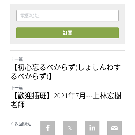
訂閱
上一篇
【初心忘るべからず(しょしんわす
るべからず)】
下一篇
【歡迎插班】2021年7月---上林宏樹
老師
返回網站