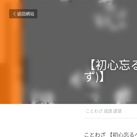
返回網站
【初心忘
ず)】
2021年7月21日
·
ことわざ 成
ことわざ 【初心忘る