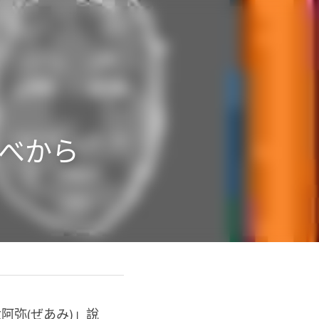
るべから
阿弥(ぜあみ)」說