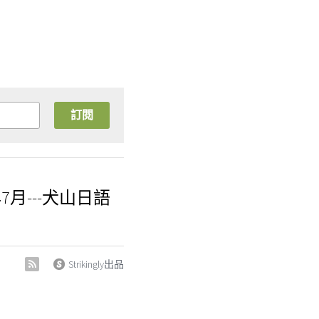
訂閱
7月---犬山日語
Strikingly出品