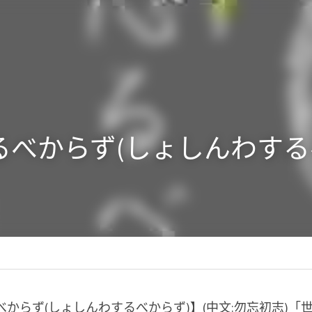
るべからず(しょしんわす
語 諺語
べからず(しょしんわするべからず)】(中文:勿忘初志)「世