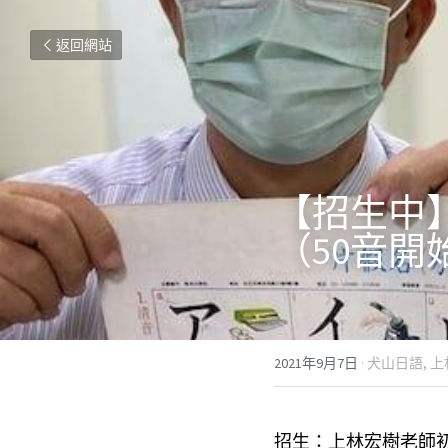
返回網站
【招生中】
（50音開
2021年9月7日
·
犬山日語,
上
招生：上林宏樹老師初級班