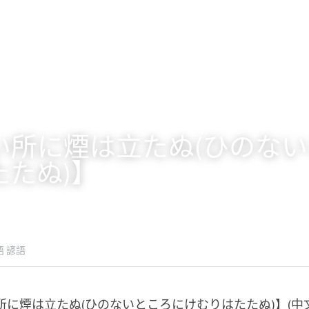
い所に煙は立たぬ(ひのな
たたぬ)】
語 諺語
所に煙は立たぬ(ひのないところにけむりはたたぬ)】(中文