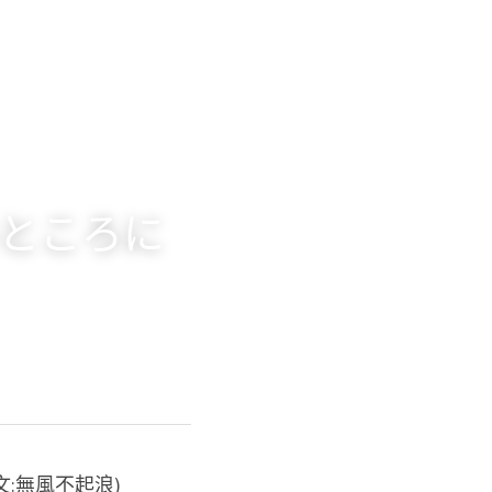
いところに
:無風不起浪)