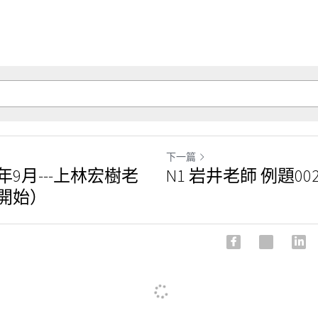
下一篇
年9月---上林宏樹老
N1 岩井老師 例題00
音開始）