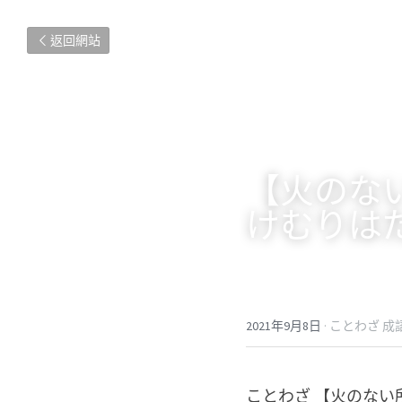
返回網站
【火のな
けむりは
2021年9月8日
·
ことわざ 成
ことわざ 【火のない