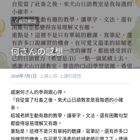
返回網站
何さんの感想
2026年7月1日
·
上課心得,
上課的感想
感謝何さん的參與跟心得。
『自從當了社畜之後，來犬山日語教室是我每週的小確
幸。
結城老師生動有趣的教學，讓單字、文法，還有困難句型
都變得容易理解又有趣。
重點是！這裡不是只有單純的聽課、寫筆記，還有許多口
說練習的機會，在可愛又溫柔的結城老師引導之下，透過