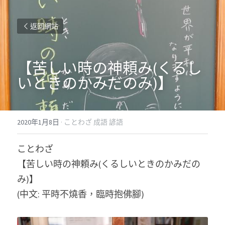
返回網站
【苦しい時の神頼み(くるし
いときのかみだのみ)】
2020年1月8日
·
ことわざ 成語 諺語
ことわざ
【苦しい時の神頼み(くるしいときのかみだの
み)】
(中文: 平時不燒香，臨時抱佛腳)