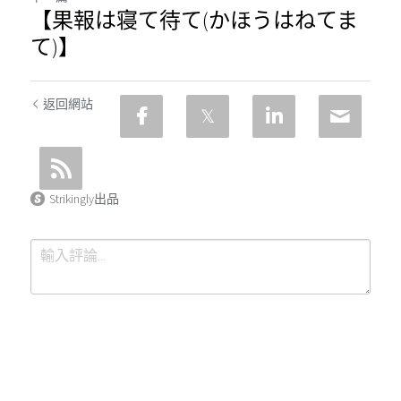
【果報は寝て待て(かほうはねてま
て)】
返回網站
Strikingly出品