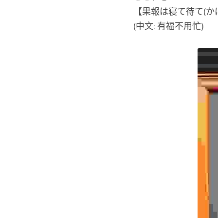
【果報は寝て待て(か
(中文: 有福不用忙)