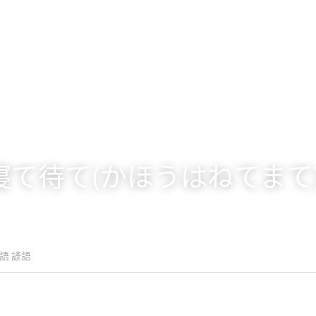
寝て待て(かほうはねてまて
語 諺語