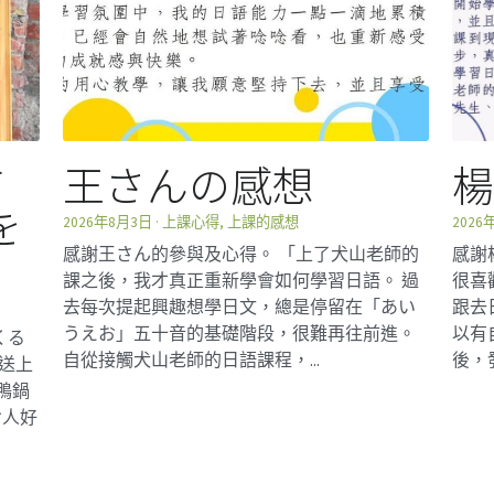
て
王さんの感想
を
2026年8月3日
·
上課心得,
上課的感想
2026
感謝王さん的參與及心得。 「上了犬山老師的
感謝
課之後，我才真正重新學會如何學習日語。 過
很喜
去每次提起興趣想學日文，總是停留在「あい
跟去
うえお」五十音的基礎階段，很難再往前進。
以有
くる
自從接觸犬山老師的日語課程，...
後，
事送上
鴨鍋
お人好