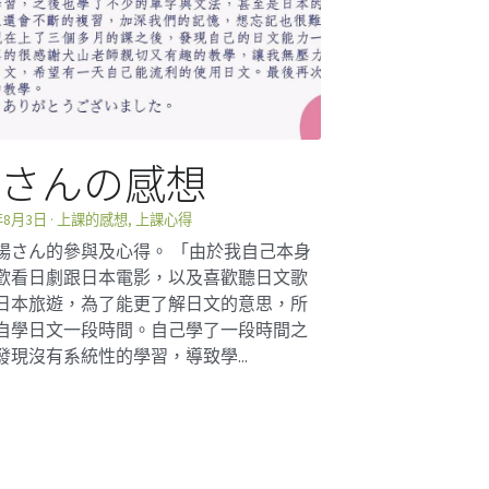
楊さんの感想
年8月3日
·
上課的感想,
上課心得
楊さん的參與及心得。 「由於我自己本身
歡看日劇跟日本電影，以及喜歡聽日文歌
日本旅遊，為了能更了解日文的意思，所
自學日文一段時間。自己學了一段時間之
發現沒有系統性的學習，導致學...