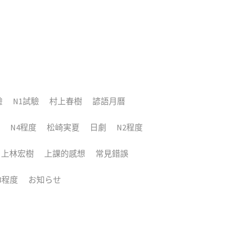
驗
N1試驗
村上春樹
諺語月曆