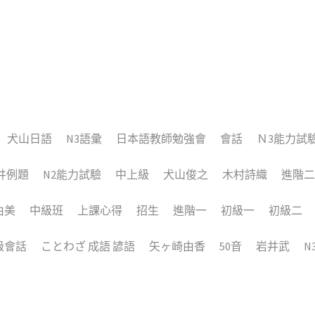
犬山日語
N3語彙
日本語教師勉強會
會話
Ｎ3能力試
井例題
N2能力試驗