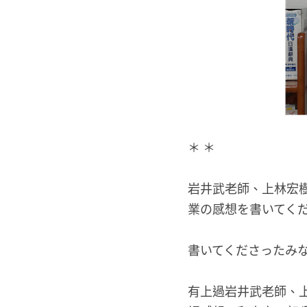
＊ ＊
岩井武老師、上林宏
業の感想を書いてく
書いてくださったみ
有上過岩井武老師、