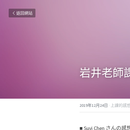
返回網站
岩井老師課的
2019年12月24日
·
上課的感
■ Suyi Chen さんの感