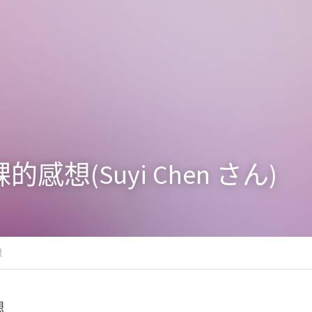
感想(Suyi Chen さん)
想
想