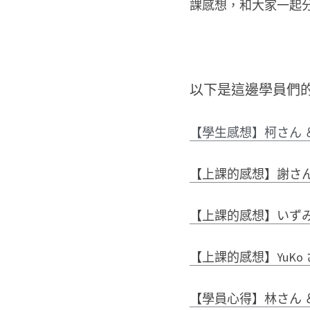
課感想，和大家一起
以下是這邊學員們
【學生感想】柯さん ＆ 
【上課的感想】謝さ
【上課的感想】いず
【上課的感想】YuKo
【學員心得】林さん 