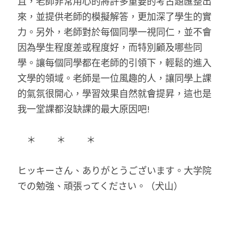
且，老師非常用心的將許多重要的考古題匯整出
來，並提供老師的模擬解答，更加深了學生的實
力。另外，老師對於每個同學一視同仁，並不會
因為學生程度差或程度好，而特別顧及哪些同
學。讓每個同學都在老師的引領下，輕鬆的進入
文學的領域。老師是一位風趣的人，讓同學上課
的氣氛很開心，學習效果自然就會提昇，這也是
我一堂課都沒缺課的最大原因吧!
　＊ 　　＊ 　　＊
ヒッキーさん、ありがとうございます。大学院
での勉強、頑張ってください。（犬山）