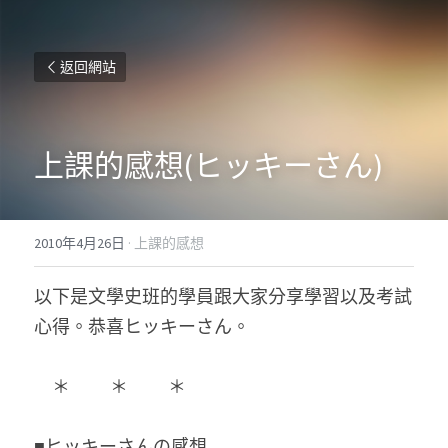
返回網站
上課的感想(ヒッキーさん)
2010年4月26日
·
上課的感想
以下是文學史班的學員跟大家分享學習以及考試
心得。恭喜ヒッキーさん。
　＊　　 ＊ 　　＊
■ヒッキーさんの感想