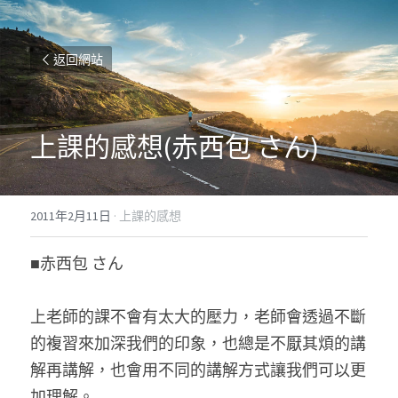
返回網站
上課的感想(赤西包 さん)
2011年2月11日
·
上課的感想
■赤西包 さん
上老師的課不會有太大的壓力，老師會透過不斷
的複習來加深我們的印象，也總是不厭其煩的講
解再講解，也會用不同的講解方式讓我們可以更
加理解。